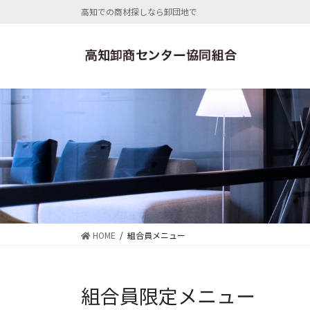
コ
ナ
高知での商材探しなら卸団地で
ン
ビ
テ
ゲ
ン
ー
ツ
シ
に
ョ
移
ン
動
に
移
動
HOME
組合員メニュー
組合員限定メニュー