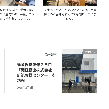
ムを食べながら説明を聞い
天神地下街店、インバウンドの他に仕事
かい店内での「芋金」のソ
帰りのお客様も多くとても賑わっていま
ムは格別おいしいです。
した。
活動報告
次の記事
福岡視察研修２日目
「関日野出株式会社
新筑紫野センター」を
訪問
2025年2月5日