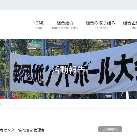
HOME
組合紹介
組合の取り組み
組合企
Home
Union Introduction
Initiatives
Uni
活動報告
学
活動報告
商センター協同組合 管理者