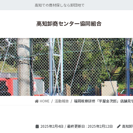
コ
ナ
高知での商材探しなら卸団地で
ン
ビ
テ
ゲ
ン
ー
ツ
シ
に
ョ
移
ン
動
に
移
動
HOME
活動報告
福岡視察研修「芋屋金次郎」店舗見
2025年2月4日
/ 最終更新日 :
2025年2月12日
高知卸