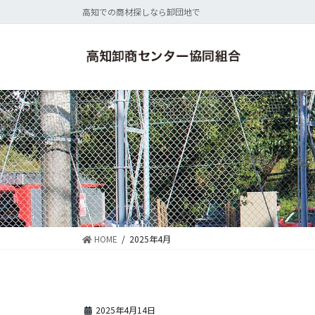
コ
ナ
高知での商材探しなら卸団地で
ン
ビ
テ
ゲ
ン
ー
ツ
シ
に
ョ
移
ン
動
に
移
動
HOME
2025年4月
2025年4月14日