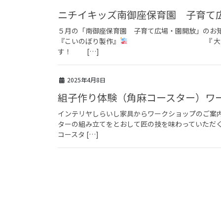
ニチイキッズ南御座保育園 子育て
５月の「南御座保育園 子育て広場・園開放」のお知
『こいのぼり製作』
『 大きくなったか
す！ […]
2025年4月8日
組子作り体験（角麻コースター）ワ
インテリヤしらいし家具からワークショップのご案内
ターの組み立てをとおして匠の技を味わっていただく
コースタ […]